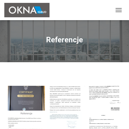
P
R
Z
E
Ł
Referencje
Ą
C
Z
N
A
W
I
G
A
C
J
Ę