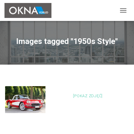
P
R
Z
E
Ł
Images tagged "1950s Style"
Ą
C
Z
N
A
W
I
G
A
C
[POKAZ ZDJĘĆ]
J
Ę