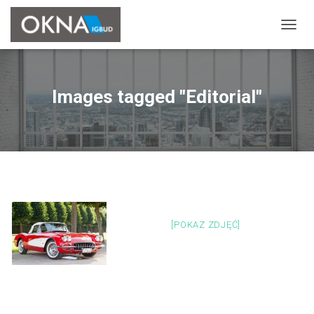
P
R
Z
E
Ł
Images tagged "Editorial"
Ą
C
Z
N
A
W
I
G
A
C
[POKAZ ZDJĘĆ]
J
Ę