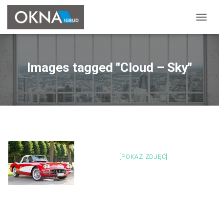
P
R
Z
E
Ł
Images tagged "Cloud – Sky"
Ą
C
Z
N
A
W
I
G
A
C
[POKAZ ZDJĘĆ]
J
Ę