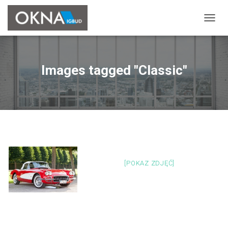
P
R
Z
E
Ł
Images tagged "Classic"
Ą
C
Z
N
A
W
I
G
A
C
[POKAZ ZDJĘĆ]
J
Ę